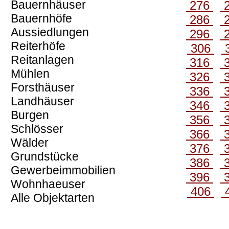
Bauernhäuser
276
Bauernhöfe
286
Aussiedlungen
296
Reiterhöfe
306
Reitanlagen
316
Mühlen
326
Forsthäuser
336
Landhäuser
346
Burgen
356
Schlösser
366
Wälder
376
Grundstücke
386
Gewerbeimmobilien
396
Wohnhaeuser
406
Alle Objektarten