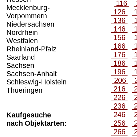
116
Mecklenburg-
126
Vorpommern
136
Niedersachsen
146
Nordrhein-
156
Westfalen
166
Rheinland-Pfalz
176
Saarland
186
Sachsen
196
Sachsen-Anhalt
206
Schleswig-Holstein
216
Thueringen
226
236
246
Kaufgesuche
256
nach Objektarten:
266