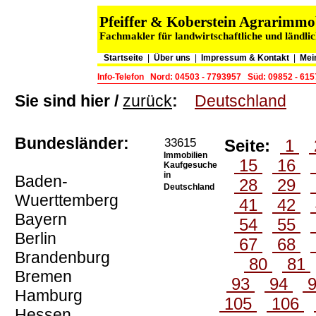
Pfeiffer & Koberstein Agrarimm
Fachmakler für landwirtschaftliche und ländli
Startseite
|
Über uns
|
Impressum & Kontakt
|
Mei
Info-Telefon
Nord: 04503 - 7793957
Süd: 09852 - 61
Sie sind hier /
zurück
:
Deutschland
Bundesländer:
33615
Seite:
1
Immobilien
15
16
Kaufgesuche
in
Baden-
28
29
Deutschland
Wuerttemberg
41
42
Bayern
54
55
Berlin
67
68
Brandenburg
80
81
Bremen
93
94
Hamburg
105
106
Hessen