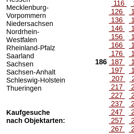
116
Mecklenburg-
126
Vorpommern
136
Niedersachsen
146
Nordrhein-
156
Westfalen
166
Rheinland-Pfalz
176
Saarland
186
187
Sachsen
197
Sachsen-Anhalt
207
Schleswig-Holstein
217
Thueringen
227
237
247
Kaufgesuche
257
nach Objektarten:
267