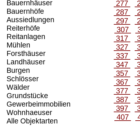
Bauernhäuser
277
Bauernhöfe
287
Aussiedlungen
297
Reiterhöfe
307
Reitanlagen
317
Mühlen
327
Forsthäuser
337
Landhäuser
347
Burgen
357
Schlösser
367
Wälder
377
Grundstücke
387
Gewerbeimmobilien
397
Wohnhaeuser
407
Alle Objektarten