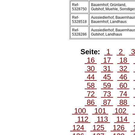
Ref-
Bauernhof, Grünland,
5328750
Gutshof, Muehle, Sonstige
Ref-
Aussiedlerhof, Bauernhaus
5328518
Bauernhof, Landhaus
Ref-
Aussiedlerhof, Bauernhaus
5328286
Gutshof, Landhaus
Seite:
1
2
16
17
18
30
31
32
44
45
46
58
59
60
72
73
74
86
87
88
100
101
102
112
113
114
124
125
126