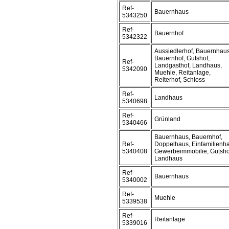
Ref-
Bauernhaus
5343250
Ref-
Bauernhof
5342322
Aussiedlerhof, Bauernhaus
Bauernhof, Gutshof,
Ref-
Landgasthof, Landhaus,
5342090
Muehle, Reitanlage,
Reiterhof, Schloss
Ref-
Landhaus
5340698
Ref-
Grünland
5340466
Bauernhaus, Bauernhof,
Ref-
Doppelhaus, Einfamilienh
5340408
Gewerbeimmobilie, Gutsho
Landhaus
Ref-
Bauernhaus
5340002
Ref-
Muehle
5339538
Ref-
Reitanlage
5339016