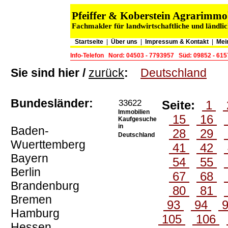
Pfeiffer & Koberstein Agrarimm
Fachmakler für landwirtschaftliche und ländli
Startseite
|
Über uns
|
Impressum & Kontakt
|
Mei
Info-Telefon
Nord: 04503 - 7793957
Süd: 09852 - 61
Sie sind hier /
zurück
:
Deutschland
Bundesländer:
33622
Seite:
1
Immobilien
15
16
Kaufgesuche
in
Baden-
28
29
Deutschland
Wuerttemberg
41
42
Bayern
54
55
Berlin
67
68
Brandenburg
80
81
Bremen
93
94
Hamburg
105
106
Hessen