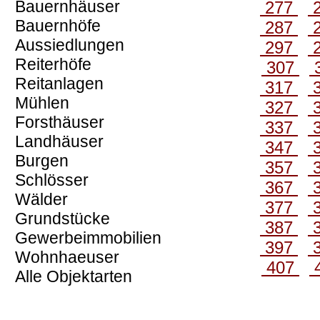
Bauernhäuser
277
Bauernhöfe
287
Aussiedlungen
297
Reiterhöfe
307
Reitanlagen
317
Mühlen
327
Forsthäuser
337
Landhäuser
347
Burgen
357
Schlösser
367
Wälder
377
Grundstücke
387
Gewerbeimmobilien
397
Wohnhaeuser
407
Alle Objektarten