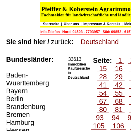
Pfeiffer & Koberstein Agrarimm
Fachmakler für landwirtschaftliche und ländli
Startseite
|
Über uns
|
Impressum & Kontakt
|
Mei
Info-Telefon
Nord: 04503 - 7793957
Süd: 09852 - 61
Sie sind hier /
zurück
:
Deutschland
Bundesländer:
33613
Seite:
1
Immobilien
15
16
Kaufgesuche
in
Baden-
28
29
Deutschland
Wuerttemberg
41
42
Bayern
54
55
Berlin
67
68
Brandenburg
80
81
Bremen
93
94
Hamburg
105
106
Hessen