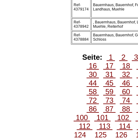
Ref-
Bauernhaus, Bauernhof, Fo
4379174
Landhaus, Muehle
Ref-
, Bauernhaus, Bauernhof,
4378942
Muehle, Reiterhof
Ref-
Bauernhaus, Bauernhof, G
4378884
Schloss
Seite:
1
2
16
17
18
30
31
32
44
45
46
58
59
60
72
73
74
86
87
88
100
101
102
112
113
114
124
125
126