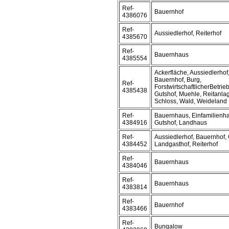
Ref-
Bauernhof
4386076
Ref-
Aussiedlerhof, Reiterhof
4385670
Ref-
Bauernhaus
4385554
Ackerfläche, Aussiedlerho
Bauernhof, Burg,
Ref-
ForstwirtschaftlicherBetrie
4385438
Gutshof, Muehle, Reitanlag
Schloss, Wald, Weideland
Ref-
Bauernhaus, Einfamilienha
4384916
Gutshof, Landhaus
Ref-
Aussiedlerhof, Bauernhof, 
4384452
Landgasthof, Reiterhof
Ref-
Bauernhaus
4384046
Ref-
Bauernhaus
4383814
Ref-
Bauernhof
4383466
Ref-
Bungalow