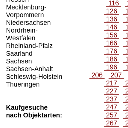
116
Mecklenburg-
126
Vorpommern
136
Niedersachsen
146
Nordrhein-
156
Westfalen
166
Rheinland-Pfalz
176
Saarland
186
Sachsen
196
Sachsen-Anhalt
206
207
Schleswig-Holstein
217
Thueringen
227
237
247
Kaufgesuche
257
nach Objektarten:
267