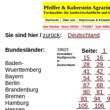
Pfeiffer & Koberstein Agra
Fachmakler für landwirtschaftliche und 
Startseite
|
Über uns
|
Impressum & Kontakt
Info-Telefon
Nord: 04503 - 7793957
Süd: 0985
Sie sind hier /
zurück
:
Deutschland
Bundesländer:
33623
Seite:
1
Immobilien
15
16
Kaufgesuche
in
Baden-
28
29
Deutschland
Wuerttemberg
41
42
Bayern
54
55
Berlin
67
68
Brandenburg
80
81
Bremen
93
94
Hamburg
105
106
Hessen