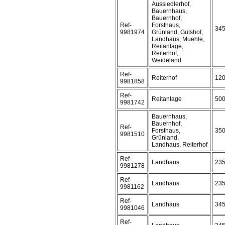
Aussiedlerhof,
Bauernhaus,
Bauernhof,
Ref-
Forsthaus,
34
9981974
Grünland, Gutshof,
Landhaus, Muehle,
Reitanlage,
Reiterhof,
Weideland
Ref-
Reiterhof
12
9981858
Ref-
Reitanlage
50
9981742
Bauernhaus,
Bauernhof,
Ref-
Forsthaus,
35
9981510
Grünland,
Landhaus, Reiterhof
Ref-
Landhaus
23
9981278
Ref-
Landhaus
23
9981162
Ref-
Landhaus
34
9981046
Ref-