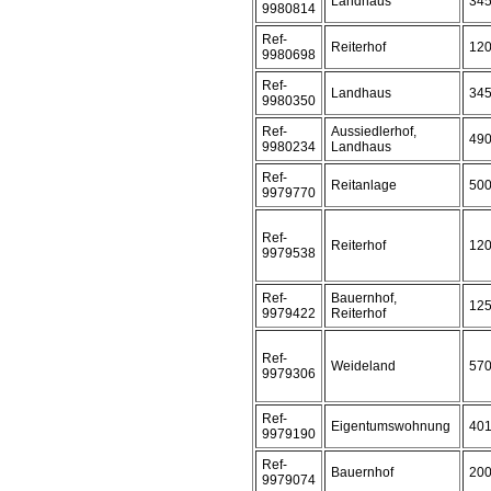
Landhaus
34
9980814
Ref-
Reiterhof
12
9980698
Ref-
Landhaus
34
9980350
Ref-
Aussiedlerhof,
49
9980234
Landhaus
Ref-
Reitanlage
50
9979770
Ref-
Reiterhof
12
9979538
Ref-
Bauernhof,
12
9979422
Reiterhof
Ref-
Weideland
57
9979306
Ref-
Eigentumswohnung
40
9979190
Ref-
Bauernhof
20
9979074