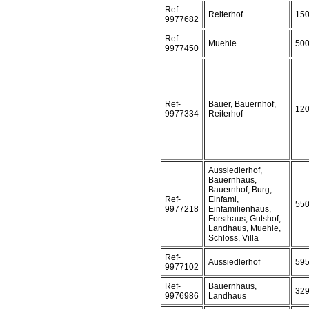
Ref-
Reiterhof
15
9977682
Ref-
Muehle
50
9977450
Ref-
Bauer, Bauernhof,
12
9977334
Reiterhof
Aussiedlerhof,
Bauernhaus,
Bauernhof, Burg,
Ref-
Einfami,
55
9977218
Einfamilienhaus,
Forsthaus, Gutshof,
Landhaus, Muehle,
Schloss, Villa
Ref-
Aussiedlerhof
59
9977102
Ref-
Bauernhaus,
32
9976986
Landhaus