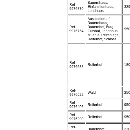
Bauernhaus,
Ref-
Einfamilienhaus,
32
9976870
Landhaus
Aussiedlerhof,
Bauernhaus,
Ref-
Bauernhof, Burg,
95
9976754
Gutshof, Landhaus,
Muehle, Reitanlage,
Reiterhof, Schloss
Ref-
Reiterhof
18
9976638
Ref-
Wald
25
9976522
Ref-
Reiterhof
95
9976406
Ref-
Reiterhof
95
9976290
Ref-
Bauernhof
32