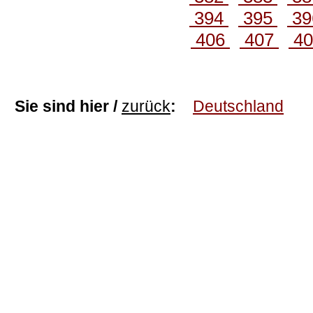
394
395
3
406
407
4
Sie sind hier /
zurück
:
Deutschland