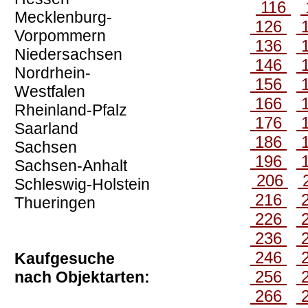
116
Mecklenburg-
126
Vorpommern
136
Niedersachsen
146
Nordrhein-
156
Westfalen
166
Rheinland-Pfalz
176
Saarland
186
Sachsen
196
Sachsen-Anhalt
206
Schleswig-Holstein
216
Thueringen
226
236
246
Kaufgesuche
256
nach Objektarten:
266