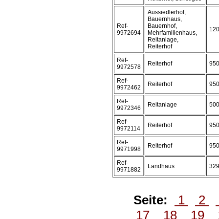
Aussiedlerhof,
Bauernhaus,
Ref-
Bauernhof,
12
9972694
Mehrfamilienhaus,
Reitanlage,
Reiterhof
Ref-
Reiterhof
95
9972578
Ref-
Reiterhof
95
9972462
Ref-
Reitanlage
50
9972346
Ref-
Reiterhof
95
9972114
Ref-
Reiterhof
95
9971998
Ref-
Landhaus
32
9971882
Seite:
1
2
17
18
19