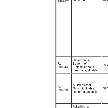
9982670
Bauernhaus,
Ref-
Bauernhof,
79
9982438
Einfamilienhaus,
Landhaus, Muehle
Aussiedlerhof,
Ref-
Gutshof, Muehle,
39
9982206
Reiterhof, Schloss
Ackerfläche,