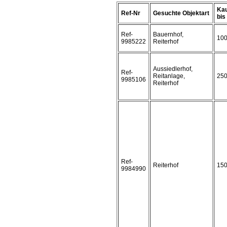
Kau
Ref-Nr
Gesuchte Objektart
bis 
Ref-
Bauernhof,
10
9985222
Reiterhof
Aussiedlerhof,
Ref-
Reitanlage,
25
9985106
Reiterhof
Ref-
Reiterhof
15
9984990