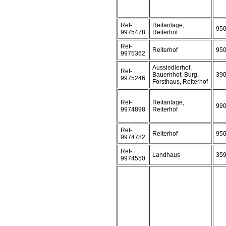
Ref-
Reitanlage,
95
9975478
Reiterhof
Ref-
Reiterhof
95
9975362
Aussiedlerhof,
Ref-
Bauernhof, Burg,
39
9975246
Forsthaus, Reiterhof
Ref-
Reitanlage,
99
9974898
Reiterhof
Ref-
Reiterhof
95
9974782
Ref-
Landhaus
35
9974550