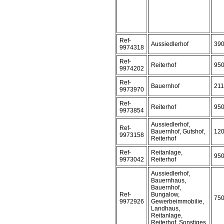
Ref-
Aussiedlerhof
39
9974318
Ref-
Reiterhof
95
9974202
Ref-
Bauernhof
21
9973970
Ref-
Reiterhof
95
9973854
Aussiedlerhof,
Ref-
Bauernhof, Gutshof,
12
9973158
Reiterhof
Ref-
Reitanlage,
95
9973042
Reiterhof
Aussiedlerhof,
Bauernhaus,
Bauernhof,
Ref-
Bungalow,
75
9972926
Gewerbeimmobilie,
Landhaus,
Reitanlage,
Reiterhof, Sonstiges