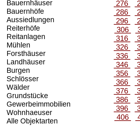
Bauernhäuser
276
Bauernhöfe
286
Aussiedlungen
296
Reiterhöfe
306
Reitanlagen
316
Mühlen
326
Forsthäuser
336
Landhäuser
346
Burgen
356
Schlösser
366
Wälder
376
Grundstücke
386
Gewerbeimmobilien
396
Wohnhaeuser
406
Alle Objektarten