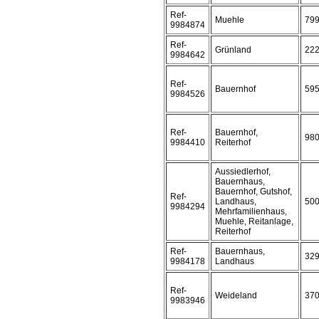
Ref-
Muehle
79
9984874
Ref-
Grünland
22
9984642
Ref-
Bauernhof
59
9984526
Ref-
Bauernhof,
98
9984410
Reiterhof
Aussiedlerhof,
Bauernhaus,
Bauernhof, Gutshof,
Ref-
Landhaus,
50
9984294
Mehrfamilienhaus,
Muehle, Reitanlage,
Reiterhof
Ref-
Bauernhaus,
32
9984178
Landhaus
Ref-
Weideland
37
9983946