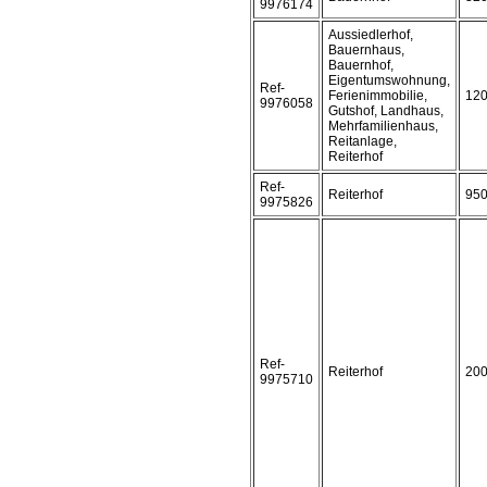
9976174
Aussiedlerhof,
Bauernhaus,
Bauernhof,
Eigentumswohnung,
Ref-
Ferienimmobilie,
12
9976058
Gutshof, Landhaus,
Mehrfamilienhaus,
Reitanlage,
Reiterhof
Ref-
Reiterhof
95
9975826
Ref-
Reiterhof
20
9975710