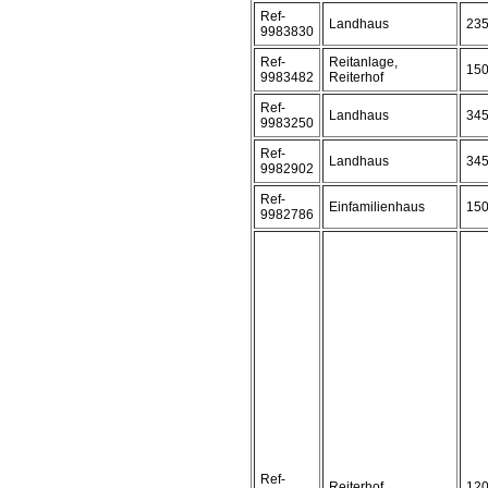
Ref-
Landhaus
23
9983830
Ref-
Reitanlage,
15
9983482
Reiterhof
Ref-
Landhaus
34
9983250
Ref-
Landhaus
34
9982902
Ref-
Einfamilienhaus
15
9982786
Ref-
Reiterhof
12