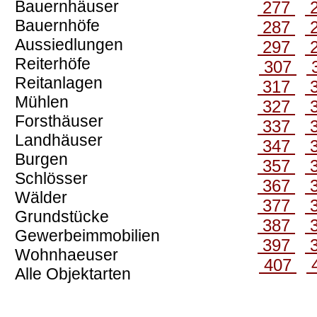
Bauernhäuser
277
Bauernhöfe
287
Aussiedlungen
297
Reiterhöfe
307
Reitanlagen
317
Mühlen
327
Forsthäuser
337
Landhäuser
347
Burgen
357
Schlösser
367
Wälder
377
Grundstücke
387
Gewerbeimmobilien
397
Wohnhaeuser
407
Alle Objektarten