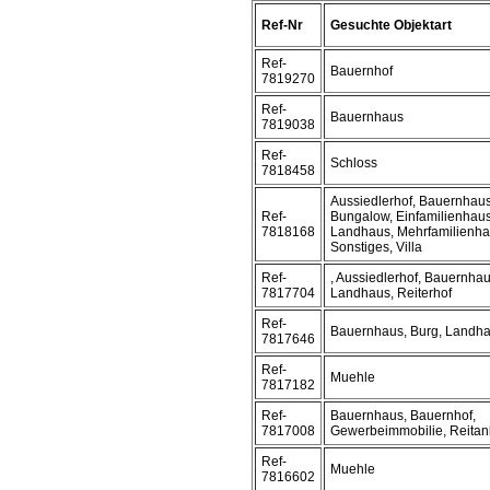
Ref-Nr
Gesuchte Objektart
Ref-
Bauernhof
7819270
Ref-
Bauernhaus
7819038
Ref-
Schloss
7818458
Aussiedlerhof, Bauernhaus
Ref-
Bungalow, Einfamilienhaus
7818168
Landhaus, Mehrfamilienha
Sonstiges, Villa
Ref-
, Aussiedlerhof, Bauernhau
7817704
Landhaus, Reiterhof
Ref-
Bauernhaus, Burg, Landh
7817646
Ref-
Muehle
7817182
Ref-
Bauernhaus, Bauernhof,
7817008
Gewerbeimmobilie, Reitanl
Ref-
Muehle
7816602