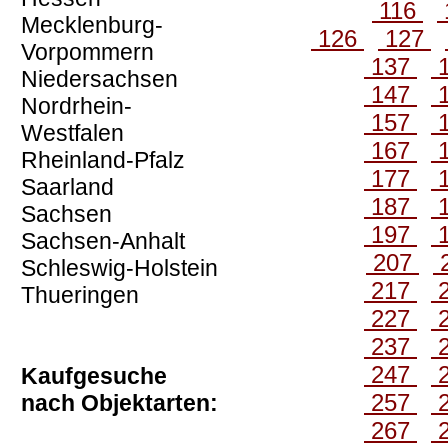
116
Mecklenburg-
126
127
Vorpommern
137
Niedersachsen
147
Nordrhein-
157
Westfalen
167
Rheinland-Pfalz
177
Saarland
187
Sachsen
197
Sachsen-Anhalt
207
Schleswig-Holstein
217
Thueringen
227
237
247
Kaufgesuche
257
nach Objektarten:
267