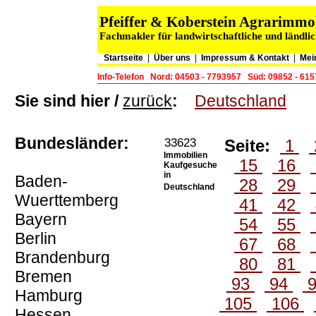
Pfeiffer & Koberstein Agrarimm
Fachmakler für landwirtschaftliche und ländli
Startseite
|
Über uns
|
Impressum & Kontakt
|
Mei
Info-Telefon
Nord: 04503 - 7793957
Süd: 09852 - 61
Sie sind hier /
zurück
:
Deutschland
Bundesländer:
33623
Seite:
1
Immobilien
15
16
Kaufgesuche
in
Baden-
28
29
Deutschland
Wuerttemberg
41
42
Bayern
54
55
Berlin
67
68
Brandenburg
80
81
Bremen
93
94
Hamburg
105
106
Hessen