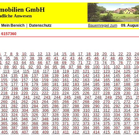
immobilien GmbH
ndliche Anwesen
|
Mein Bereich
|
Datenschutz
Bauernregel zum
09. Augus
- 6157360
6
7
8
9
10
11
12
13
14
15
16
17
18
19
20
21
22
23
2
4
35
36
37
38
39
40
41
42
43
44
45
46
47
48
49
50
5
1
62
63
64
65
66
67
68
69
70
71
72
73
74
75
76
77
7
8
89
90
91
92
93
94
95
96
97
98
99
100
101
102
103
10
2
113
114
115
116
117
118
119
120
121
122
123
124
125
12
134
135
136
137
138
139
140
141
142
143
144
145
146
14
155
156
157
158
159
160
161
162
163
164
165
166
167
16
176
177
178
179
180
181
182
183
184
185
186
187
188
18
197
198
199
200
201
202
203
204
205
206
207
208
209
21
218
219
220
221
222
223
224
225
226
227
228
229
230
23
239
240
241
242
243
244
245
246
247
248
249
250
251
2
260
261
262
263
264
265
266
267
268
269
270
271
272
27
281
282
283
284
285
286
287
288
289
290
291
292
293
29
302
303
304
305
306
307
308
309
310
311
312
313
314
31
323
324
325
326
327
328
329
330
331
332
333
334
335
33
344
345
346
347
348
349
350
351
352
353
354
355
356
35
365
366
367
368
369
370
371
372
373
374
375
376
377
37
386
387
388
389
390
391
392
393
394
395
396
397
398
39
405
406
407
408
409
410
411
412
413
414
415
416
417
41