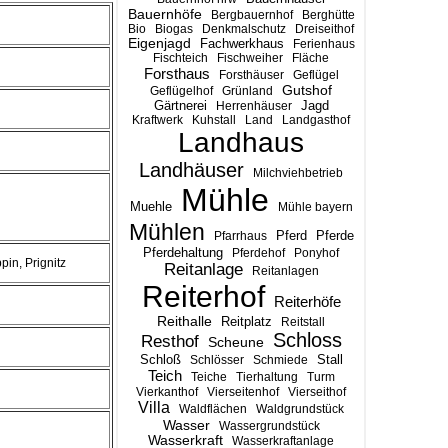
Bauernhöfe
Bergbauernhof
Berghütte
Bio
Biogas
Denkmalschutz
Dreiseithof
Eigenjagd
Fachwerkhaus
Ferienhaus
Fischteich
Fischweiher
Fläche
Forsthaus
Forsthäuser
Geflügel
Gutshof
Geflügelhof
Grünland
Gärtnerei
Jagd
Herrenhäuser
Kraftwerk
Kuhstall
Land
Landgasthof
Landhaus
Landhäuser
Milchviehbetrieb
Mühle
Muehle
Mühle bayern
Mühlen
Pferd
Pferde
Pfarrhaus
Pferdehaltung
Pferdehof
Ponyhof
pin, Prignitz
Reitanlage
Reitanlagen
Reiterhof
Reiterhöfe
Reithalle
Reitplatz
Reitstall
Schloss
Resthof
Scheune
Stall
Schloß
Schlösser
Schmiede
Teich
Teiche
Tierhaltung
Turm
Vierkanthof
Vierseitenhof
Vierseithof
Villa
Waldflächen
Waldgrundstück
Wasser
Wassergrundstück
Wasserkraft
Wasserkraftanlage