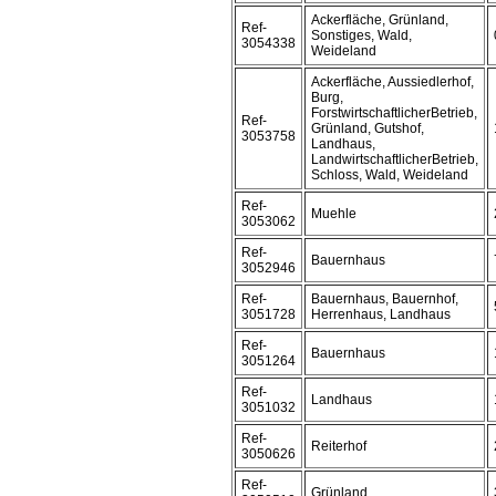
Ackerfläche, Grünland,
Ref-
Sonstiges, Wald,
3054338
Weideland
Ackerfläche, Aussiedlerhof,
Burg,
ForstwirtschaftlicherBetrieb,
Ref-
Grünland, Gutshof,
3053758
Landhaus,
LandwirtschaftlicherBetrieb,
Schloss, Wald, Weideland
Ref-
Muehle
3053062
Ref-
Bauernhaus
3052946
Ref-
Bauernhaus, Bauernhof,
3051728
Herrenhaus, Landhaus
Ref-
Bauernhaus
3051264
Ref-
Landhaus
3051032
Ref-
Reiterhof
3050626
Ref-
Grünland