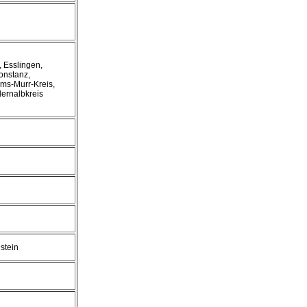
 Esslingen,
onstanz,
ems-Murr-Kreis,
lernalbkreis
stein