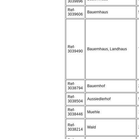
3039896
Ref-
Bauernhaus
3039606
Ref-
Bauernhaus, Landhaus
3039490
Ref-
Bauernhof
3038794
Ref-
Aussiedlerhof
3038504
Ref-
Muehle
3038446
Ref-
Wald
3038214