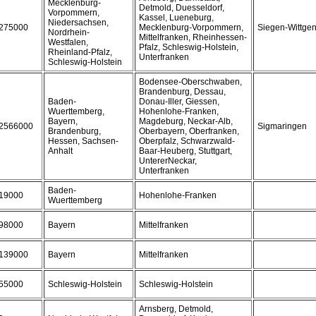
Mecklenburg-
Detmold, Duesseldorf,
Vorpommern,
Kassel, Lueneburg,
Niedersachsen,
275000
Mecklenburg-Vorpommern,
Siegen-Wittgen
Nordrhein-
Mittelfranken, Rheinhessen-
Westfalen,
Pfalz, Schleswig-Holstein,
Rheinland-Pfalz,
Unterfranken
Schleswig-Holstein
Bodensee-Oberschwaben,
Brandenburg, Dessau,
Baden-
Donau-Iller, Giessen,
Wuerttemberg,
Hohenlohe-Franken,
Bayern,
Magdeburg, Neckar-Alb,
2566000
Sigmaringen
Brandenburg,
Oberbayern, Oberfranken,
Hessen, Sachsen-
Oberpfalz, Schwarzwald-
Anhalt
Baar-Heuberg, Stuttgart,
UntererNeckar,
Unterfranken
Baden-
19000
Hohenlohe-Franken
Wuerttemberg
98000
Bayern
Mittelfranken
139000
Bayern
Mittelfranken
55000
Schleswig-Holstein
Schleswig-Holstein
Arnsberg, Detmold,