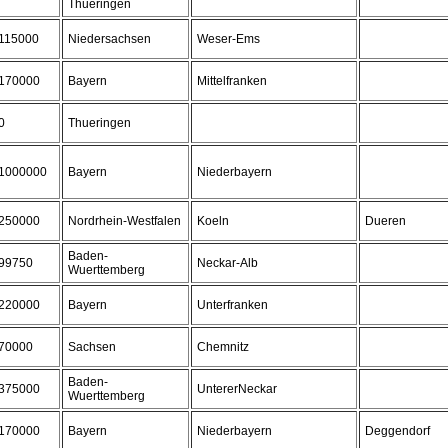
Thueringen
115000
Niedersachsen
Weser-Ems
170000
Bayern
Mittelfranken
0
Thueringen
1000000
Bayern
Niederbayern
250000
Nordrhein-Westfalen
Koeln
Dueren
Baden-
99750
Neckar-Alb
Wuerttemberg
220000
Bayern
Unterfranken
70000
Sachsen
Chemnitz
Baden-
375000
UntererNeckar
Wuerttemberg
170000
Bayern
Niederbayern
Deggendorf