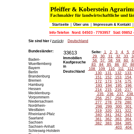
Pfeiffer & Koberstein Agrar
Fachmakler für landwirtschaftliche und lä
Startseite
|
Über uns
|
Impressum & Kontakt
Info-Telefon
Nord: 04503 - 7793957
Süd: 09852 
Sie sind hier /
zurück
:
Deutschland
Bundesländer:
33613
Seite:
1
2
3
4
5
29
30
31
32
33
3
Immobilien
Baden-
56
57
58
59
60
6
Kaufgesuche
Wuerttemberg
83
84
85
86
87
8
in
Bayern
108
109
110
111
11
Deutschland
Berlin
130
131
132
133
Brandenburg
151
152
153
154
Bremen
172
173
174
175
Hamburg
193
194
195
196
Hessen
214
215
216
217
Mecklenburg-
235
236
237
238
Vorpommern
256
257
258
259
Niedersachsen
277
278
279
280
Nordrhein-
298
299
300
301
Westfalen
319
320
321
322
Rheinland-Pfalz
340
341
342
343
Saarland
361
362
363
364
Sachsen
382
383
384
385
Sachsen-Anhalt
403
404
Schleswig-Holstein