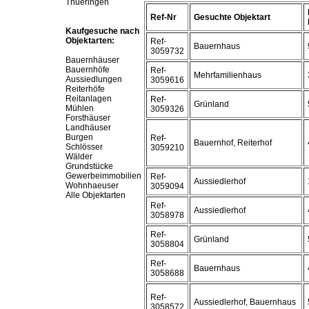
Thueringen
Ref-Nr
Gesuchte Objektart
Kaufgesuche nach
Objektarten:
Ref-
Bauernhaus
3059732
Bauernhäuser
Bauernhöfe
Ref-
Mehrfamilienhaus
Aussiedlungen
3059616
Reiterhöfe
Reitanlagen
Ref-
Grünland
Mühlen
3059326
Forsthäuser
Landhäuser
Burgen
Ref-
Bauernhof, Reiterhof
Schlösser
3059210
Wälder
Grundstücke
Gewerbeimmobilien
Ref-
Aussiedlerhof
Wohnhaeuser
3059094
Alle Objektarten
Ref-
Aussiedlerhof
3058978
Ref-
Grünland
3058804
Ref-
Bauernhaus
3058688
Ref-
Aussiedlerhof, Bauernhaus
3058572