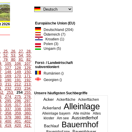
Europäische Union (EU)
t 2026
Deutschland (204)
Österreich (7)
Kroatien (1)
Polen (3)
Ungarn (5)
4
25
26
27
28
1
52
53
54
55
8
79
80
81
82
Forst- / Landwirtschaft
4
105
106
107
subventioniert
6
127
128
129
7
148
149
150
Rumänien ()
8
169
170
171
Georgien ()
9
190
191
192
0
211
212
213
1
232
233
234
52
253
254
255
Unsere häufigsten Suchbegriffe
3
274
275
276
Acker
Ackerfläche
Ackerflächen
4
295
296
297
Alleinlage
5
316
317
318
Ackerland
6
337
338
339
7
358
359
360
Alleinlage bayern
Alte mühle
Altes
8
379
380
381
Aussiedlerhof
kloster
Am see
9
400
401
402
Bauernhof
8
419
420
421
Bachlauf
Bauernhäuser
Bauernhof nrw