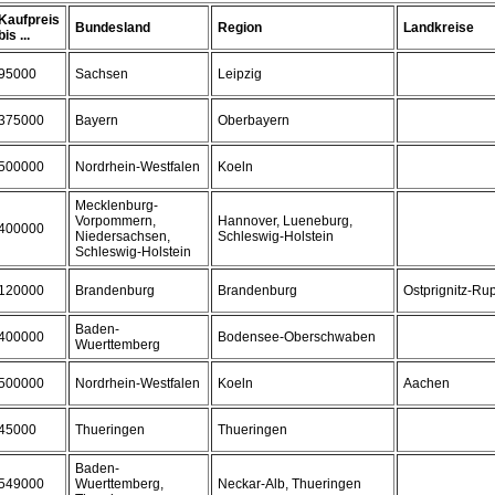
Kaufpreis
Bundesland
Region
Landkreise
bis ...
95000
Sachsen
Leipzig
375000
Bayern
Oberbayern
500000
Nordrhein-Westfalen
Koeln
Mecklenburg-
Vorpommern,
Hannover, Lueneburg,
400000
Niedersachsen,
Schleswig-Holstein
Schleswig-Holstein
120000
Brandenburg
Brandenburg
Ostprignitz-Rup
Baden-
400000
Bodensee-Oberschwaben
Wuerttemberg
500000
Nordrhein-Westfalen
Koeln
Aachen
45000
Thueringen
Thueringen
Baden-
549000
Wuerttemberg,
Neckar-Alb, Thueringen