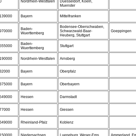
0
Nordrhein-Westfalen
Duesseldorf, Koeln,
Muenster
139000
Bayern
Mittelfranken
Bodensee-Oberschwaben,
Baden-
970000
Schwarzwald-Baar-
Goeppingen
Wuerttemberg
Heuberg, Stuttgart
Baden-
555000
Stuttgart
Wuerttemberg
190000
Nordrhein-Westfalen
Arnsberg
32000
Bayern
Oberpfalz
375000
Bayern
Oberbayern
549000
Hessen
Darmstadt
77000
Hessen
Giessen
649000
Rheinland-Pfalz
Koblenz
150000
Niedersachsen
Lueneburg, Weser-Ems
Ammerland, Em