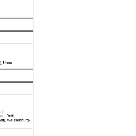
), Unna
t),
nd, Roth,
dt), Weissenburg-
n