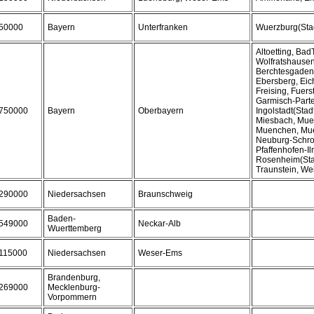
50000
Bayern
Unterfranken
Wuerzburg(Sta
Altoetting, Bad
Wolfratshausen
Berchtesgaden
Ebersberg, Eich
Freising, Fuers
Garmisch-Parte
750000
Bayern
Oberbayern
Ingolstadt(Sta
Miesbach, Mueh
Muenchen, Mue
Neuburg-Schr
Pfaffenhofen-I
Rosenheim(Stad
Traunstein, W
290000
Niedersachsen
Braunschweig
Baden-
549000
Neckar-Alb
Wuerttemberg
115000
Niedersachsen
Weser-Ems
Brandenburg,
269000
Mecklenburg-
Vorpommern