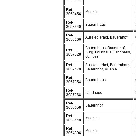
Ref-
Muehle
3058456
Ref-
Bauernhaus
3058340
Ref-
Aussiedlerhof, Bauernhof
3058166
Bauernhaus, Bauernhof,
Ref-
Burg, Forsthaus, Landhaus,
3057528
Schloss
Ref-
Aussiedlerhof, Bauernhaus,
3057470
Bauernhof, Muehle
Ref-
Bauernhaus
3057354
Ref-
Landhaus
3057238
Ref-
Bauernhof
3056658
Ref-
Muehle
3055440
Ref-
Muehle
3054396