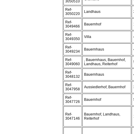
3050510
Ref-
Landhaus
3050220
Ref-
Bauernhof
3049466
Ref-
Villa
3049350
Ref-
Bauernhaus
3049234
Ref-
, Bauernhaus, Bauernhof,
3049060
Landhaus, Reiterhof
Ref-
Bauernhaus
3048132
Ref-
Aussiedlerhof, Bauernhof
3047958
Ref-
Bauernhof
3047726
Ref-
Bauernhof, Landhaus,
3047146
Reiterhof