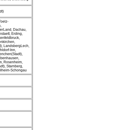
dt)
Toelz-
,
erLand, Dachau,
staett, Erding,
tenfeldbruck,
nkirchen,
dt), LandsbergLech,
ldorf-Inn,
nchen(Stadt),
obenhausen,
lm, Rosenheim,
t), Starnberg,
eilheim-Schongau