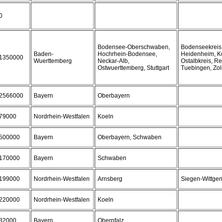
0
Bodensee-Oberschwaben,
Bodenseekreis,
Baden-
Hochrhein-Bodensee,
Heidenheim, K
1350000
Wuerttemberg
Neckar-Alb,
Ostalbkreis, R
Ostwuerttemberg, Stuttgart
Tuebingen, Zol
2566000
Bayern
Oberbayern
79000
Nordrhein-Westfalen
Koeln
500000
Bayern
Oberbayern, Schwaben
170000
Bayern
Schwaben
199000
Nordrhein-Westfalen
Arnsberg
Siegen-Wittgen
220000
Nordrhein-Westfalen
Koeln
32000
Bayern
Oberpfalz