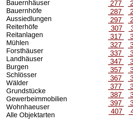
Bauernhäuser
277
Bauernhöfe
287
Aussiedlungen
297
Reiterhöfe
307
Reitanlagen
317
Mühlen
327
Forsthäuser
337
Landhäuser
347
Burgen
357
Schlösser
367
Wälder
377
Grundstücke
387
Gewerbeimmobilien
397
Wohnhaeuser
407
Alle Objektarten