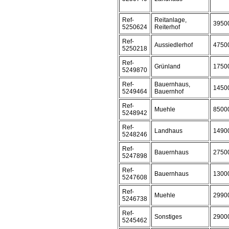
Ref-
Reitanlage,
3950
5250624
Reiterhof
Ref-
Aussiedlerhof
4750
5250218
Ref-
Grünland
1750
5249870
Ref-
Bauernhaus,
1450
5249464
Bauernhof
Ref-
Muehle
8500
5248942
Ref-
Landhaus
1490
5248246
Ref-
Bauernhaus
2750
5247898
Ref-
Bauernhaus
1300
5247608
Ref-
Muehle
2990
5246738
Ref-
Sonstiges
2900
5245462