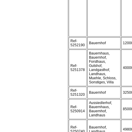
Ref-
Bauernhof
1200
5252190
Bauernhaus,
Bauernhof,
Forsthaus,
Ref-
Gutshof,
4000
5251378
Landgasthof,
Landhaus,
Muehle, Schloss,
Sonstiges, Villa
Ref-
Bauernhof
3250
5251320
Aussiedlerhof,
Ref-
Bauernhaus,
8500
5250914
Bauernhof,
Landhaus
Ref-
Bauernhof,
4980
5250740
Landhaus