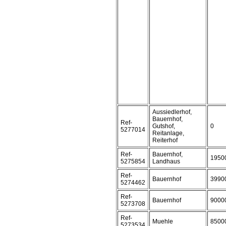
Aussiedlerhof,
Bauernhof,
Ref-
Gutshof,
0
5277014
Reitanlage,
Reiterhof
Ref-
Bauernhof,
1950
5275854
Landhaus
Ref-
Bauernhof
3990
5274462
Ref-
Bauernhof
9000
5273708
Ref-
Muehle
8500
5273534