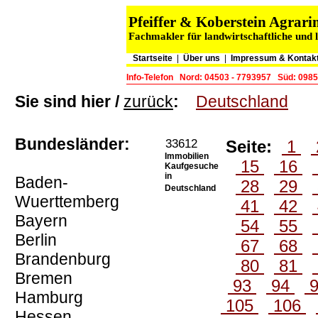
Pfeiffer & Koberstein Agra
Fachmakler für landwirtschaftliche und 
Startseite
|
Über uns
|
Impressum & Kontak
Info-Telefon
Nord: 04503 - 7793957
Süd: 0985
Sie sind hier /
zurück
:
Deutschland
Bundesländer:
33612
Seite:
1
Immobilien
15
16
Kaufgesuche
in
Baden-
28
29
Deutschland
Wuerttemberg
41
42
Bayern
54
55
Berlin
67
68
Brandenburg
80
81
Bremen
93
94
Hamburg
105
106
Hessen