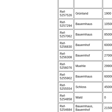
Ref-
Grünland
1900
5257526
Ref-
Bauernhaus
1050
5257294
Ref-
Bauernhaus
8500
5257062
Ref-
Bauernhof
6000
5256830
Ref-
Bauernhof
2700
5256308
Ref-
Muehle
2990
5256076
Ref-
Bauernhaus
6000
5255902
Ref-
Schloss
4500
5255554
Ref-
Wald
0
5254858
Ref-
Bauernhaus,
2150
5254684
Bauernhof