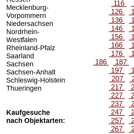
116
Mecklenburg-
126
Vorpommern
136
Niedersachsen
146
Nordrhein-
156
Westfalen
166
Rheinland-Pfalz
176
Saarland
186
187
Sachsen
197
Sachsen-Anhalt
207
Schleswig-Holstein
217
Thueringen
227
237
247
Kaufgesuche
257
nach Objektarten:
267