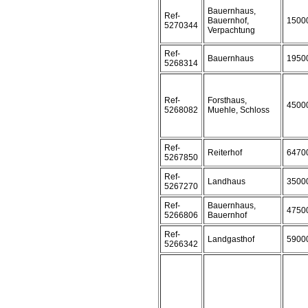
Bauernhaus,
Ref-
Bauernhof,
1500
5270344
Verpachtung
Ref-
Bauernhaus
1950
5268314
Ref-
Forsthaus,
4500
5268082
Muehle, Schloss
Ref-
Reiterhof
6470
5267850
Ref-
Landhaus
3500
5267270
Ref-
Bauernhaus,
4750
5266806
Bauernhof
Ref-
Landgasthof
5900
5266342