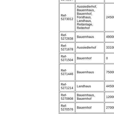
Aussiedlerhof,
Bauernhaus,
Bauernhof,
Ref-
Forsthaus,
2450
5273012
Landhaus,
Reitanlage,
Reiterhof
Ref-
Bauernhaus
4900
5272838
Ref-
Aussiedlerhof
3310
5271678
Ref-
Bauernhof
0
5271504
Ref-
Bauernhaus
7500
5271446
Ref-
Landhaus
4450
5271214
Ref-
Bauernhaus,
1200
5270808
Bauernhof
Ref-
Bauernhof
2700
5270576