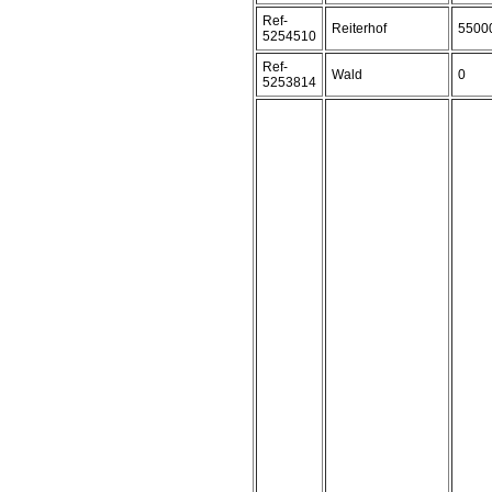
Ref-
Reiterhof
5500
5254510
Ref-
Wald
0
5253814